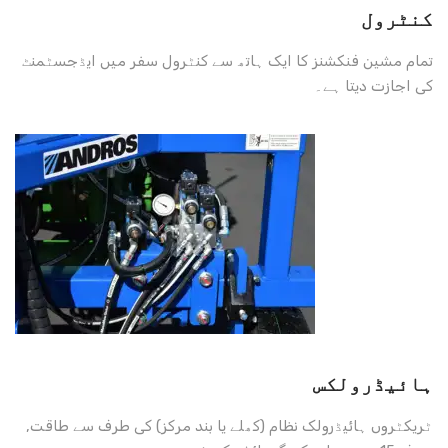
کنٹرول
تمام مشین فنکشنز کا ایک ہاتھ سے کنٹرول سفر میں ایڈجسٹمنٹ
کی اجازت دیتا ہے۔
ہائیڈرولکس
ٹریکٹروں ہائیڈرولک نظام (کھلے یا بند مرکز) کی طرف سے طاقت,