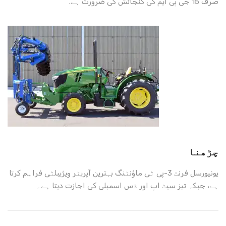
صرف 15 جی پی ایم کی گنجائش کی ضرورت ہے.
چڑھنا
یونیورسل فرنٹ 3-پی ٹی ماؤنٹنگ بہترین آپریٹر ویژیبلٹی فراہم کرتا
ہے، جبکہ تیز سیٹ اپ اور ڈس اسمبلی کی اجازت دیتا ہے۔