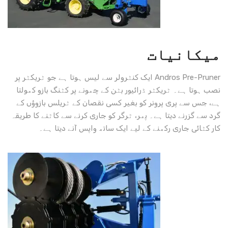
میکانیات
Andros Pre-Pruner ایک کنٹرولر سے لیس ہوتا ہے جو ٹریکٹر پر
نصب ہوتا ہے۔ ٹریکٹر ڈرائیور بٹن کے چھونے پر کٹنگ بازو کھولتا
ہے، جس سے پری پرونر کو بغیر کسی نقصان کے ٹریلس بازوؤں کے
گرد سے گزرنے دیتا ہے۔ پھر، ٹرگر کو جاری کرنے سے کاٹنے کا طریقہ
کار کٹائی جاری رکھنے کے لیے ایک ساتھ واپس آنے دیتا ہے۔