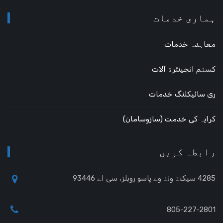
ہماری خدمات
معاہدہ خدمات
کسٹم انجینئرڈ آلات
ری سائیکلنگ خدمات
کرایہ کی خدمت (سازوسامان)
رابطہ کریں
4285 سیکنڈ ونڈ وے پاسو روبلز، سی اے 93446
805-227-2801