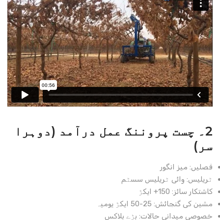
2۔ چست پروننگ عمل درآمد (دوہرا
سر)
فصلیں: میز انگور
ٹریلیس: وائی ٹریلیس سسٹم
کاشتکار سائز: 150+ ایکڑ
مشین کی گنجائش: 25-50 ایکڑ یومیہ
خصوصی میدانی حالات: بڑے بلاکس