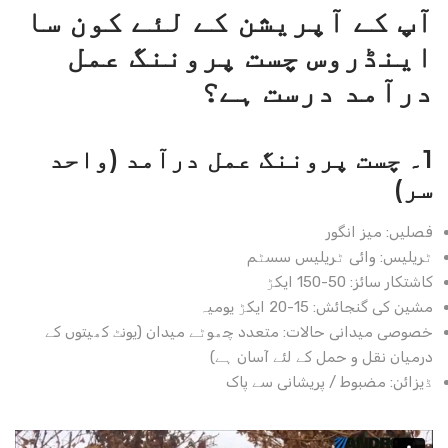
آپ کے آپریشن کے لئے کون سا
اینڈروس
چست
پروننگ عمل
درآمد درست ہے؟
1۔ چست پروننگ عمل درآمد (واحد
سر)
فصلیں: میز انگور
ٹریلیس: وائی ٹریلیس سسٹم
کاشتکار سائز: 50-150 ایکڑ
مشین کی گنجائش: 15-20 ایکڑ یومیہ
خصوصی میدانی حالات: متعدد چھوٹے میدان (یونٹ کھیتوں کے
درمیان نقل و حمل کے لئے آسان ہے)
ڈیزائن: مضبوط / پریشانی سے پاک