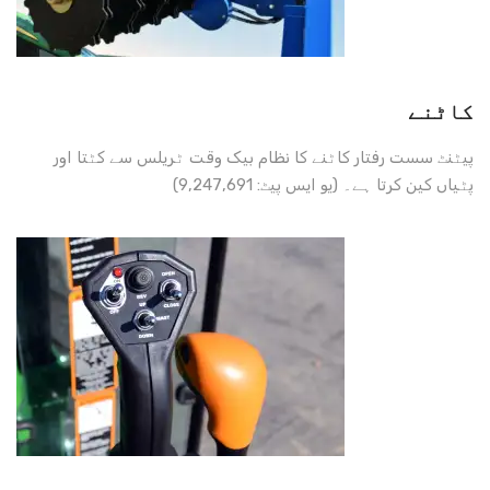
کاٹنے
پیٹنٹ سست رفتار کاٹنے کا نظام بیک وقت ٹریلس سے کٹتا اور
پٹیاں کین کرتا ہے۔ (یو ایس پیٹ: 9,247,691)