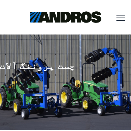
چست پروننگ آلات