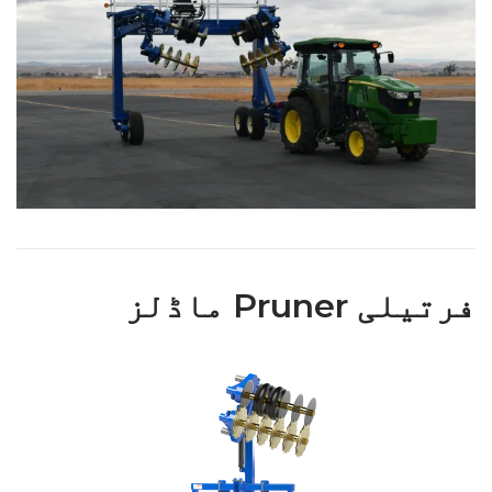
فرتیلی Pruner ماڈلز