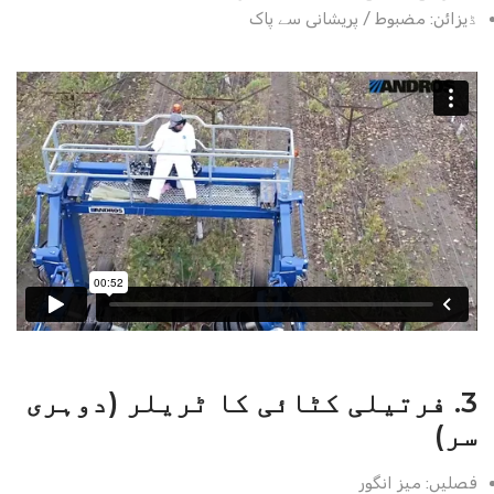
ڈیزائن: مضبوط / پریشانی سے پاک
3. فرتیلی کٹائی کا ٹریلر (دوہری
سر)
فصلیں: میز انگور