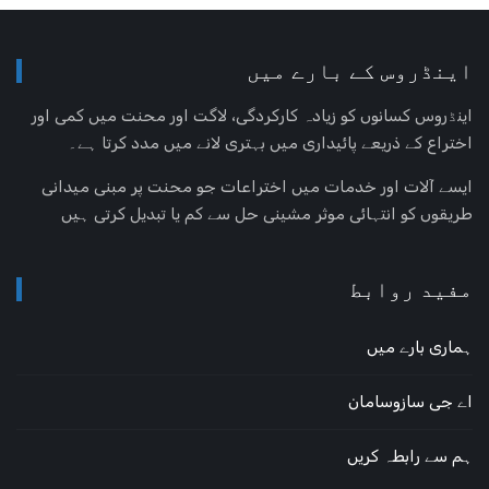
اینڈروس کے بارے میں
اینڈروس کسانوں کو زیادہ کارکردگی، لاگت اور محنت میں کمی اور
اختراع کے ذریعے پائیداری میں بہتری لانے میں مدد کرتا ہے۔
ایسے آلات اور خدمات میں اختراعات جو محنت پر مبنی میدانی
طریقوں کو انتہائی موثر مشینی حل سے کم یا تبدیل کرتی ہیں
مفید روابط
ہماری بارے ميں
اے جی سازوسامان
ہم سے رابطہ کریں