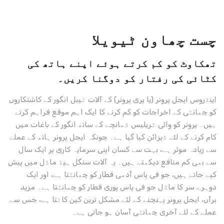
چست
چھاون ٹیویلا
تھکاوٹ کو کم کرتے ہوئے اپنے ہاتھ کی
کٹائی کی رفتار کو دوگنا کریں۔
اینڈروس ایجل پرونر (یا پری پرونر) کے آلات ٹیبل انگور کے کاشتکاروں
کو چھانٹی کے اخراجات کو کم کرنے کا ایک اہم موقع فراہم کرتے
ہیں۔ پرونر کو وائی ٹریلیس ڈھانچے کے ساتھ انگور کے باغات میں
کام کرنے کے لئے ڈیزائن کیا گیا ہے۔ چونکہ ایجل پرونر ہاتھ کے عملے
سے زیادہ موثر ہے، بہت سے کسان اپنی سرمایہ کاری پر ایک سال
سے بھی کم منافع دیکھتے ہیں۔ یہ آلات سنگل ہیڈ ماڈل میں پیش
کیے جاتے ہیں، جو فی پاس آدھی قطار کو چھانٹتا ہے، اور ایک
دوہرے سر کا ماڈل جو فی پاس پوری قطار کو چھانٹتا ہے۔ مزید
برآں، ایجل پرونر پہنچنے کے لئے مشکل ترین کین کاٹتا ہے، جس سے
عملے کے لئے آخری چھانٹی آسان ہو جاتی ہے۔