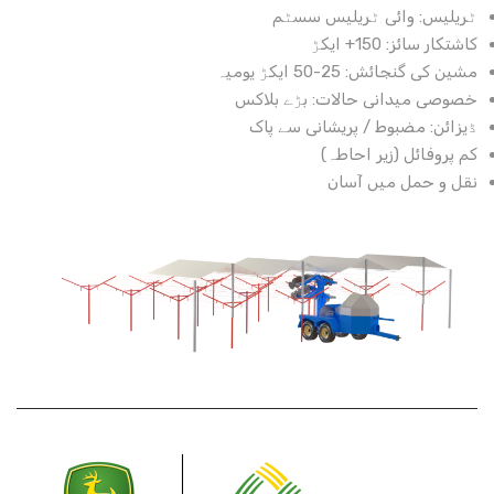
ٹریلیس: وائی ٹریلیس سسٹم
کاشتکار سائز: 150+ ایکڑ
مشین کی گنجائش: 25-50 ایکڑ یومیہ
خصوصی میدانی حالات: بڑے بلاکس
ڈیزائن: مضبوط / پریشانی سے پاک
کم پروفائل (زیر احاطہ)
نقل و حمل میں آسان