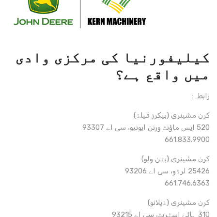
کیلیفورنیا کی مرکزی وادی
میں واقع ہے؟
رابطہ:
کرن مشینری (بیکرز فیلڈ)
520 ایس ماؤنٹ ورنن ایونیو، سی اے 93307
661.833.9900
کرن مشینری (بٹن ولو)
25426 لرڈو، سی اے 93206
661.746.6363
کرن مشینری (ڈیلانو)
310 ہائی اسٹریٹ، سی اے 93215