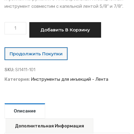
инструмент совместим с капельной лентой 5/8″ и 7/8″.
Универсальный
Добавить В Корзину
инструмент
для
инъекций
Продолжить Покупки
(капельная
лента/
SKU:
SI1411-101
средняя
глубина
Категория:
Инструменты для инъекций - Лента
0-
8")
количество
Описание
Дополнительная Информация