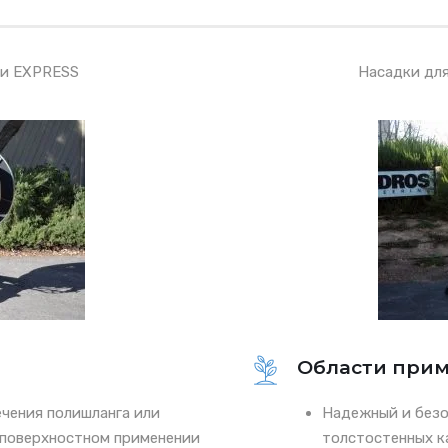
ии EXPRESS
Насадки дл
Области при
чения полишланга или
Надежный и безо
 поверхностном применении
толстостенных к