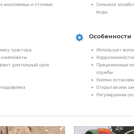
ых ископаемых и сточные
Сельское хозяйс
воды
Особенности
лику трактора
Использует вспо
 компоненты
Коррозионностой
вают длительный срок
Прецизионные по
службы
Кнопка остановк
 гидравлика
Открытая или за
Регулируемая ск