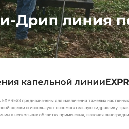
и-Дрип линия п
ения капельной линии
EXPR
s EXPRESS предназначены для извлечения тяжелых настенных 
ной сцепки и используют вспомогательную гидравлику тракт
инии в нескольких областях применения, включая виноградни