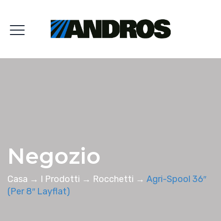
Negozio
Casa
→
I Prodotti
→
Rocchetti
→
Agri-Spool 36″
(per 8″ Layflat)