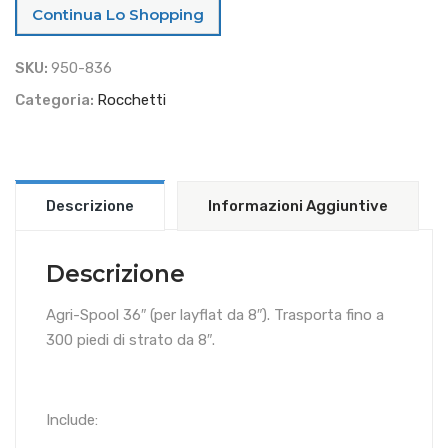
Continua Lo Shopping
8"
Layflat)
SKU:
950-836
quantità
Categoria:
Rocchetti
Descrizione
Informazioni Aggiuntive
Descrizione
Agri-Spool 36″ (per layflat da 8″). Trasporta fino a
300 piedi di strato da 8″.
Include: