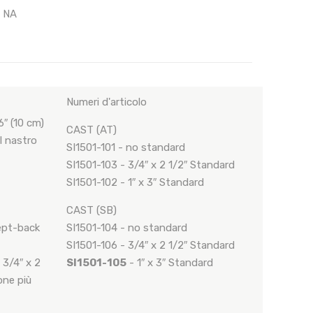
: NA
Numeri d'articolo
″ (10 cm)
CAST (AT)
 nastro
SI1501-101 - no standard
SI1501-103 - 3/4″ x 2 1/2″ Standard
SI1501-102 - 1″ x 3″ Standard
CAST (SB)
ept-back
SI1501-104 - no standard
SI1501-106 - 3/4″ x 2 1/2″ Standard
3/4″ x 2
SI1501-105
- 1″ x 3″ Standard
one più