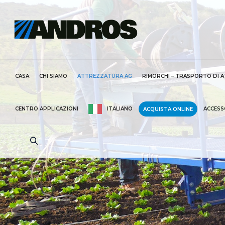
CASA
CHI SIAMO
ATTREZZATURA AG
RIMORCHI – TRASPORTO DI 
CENTRO APPLICAZIONI
ITALIANO
ACCESS
ACQUISTA ONLINE