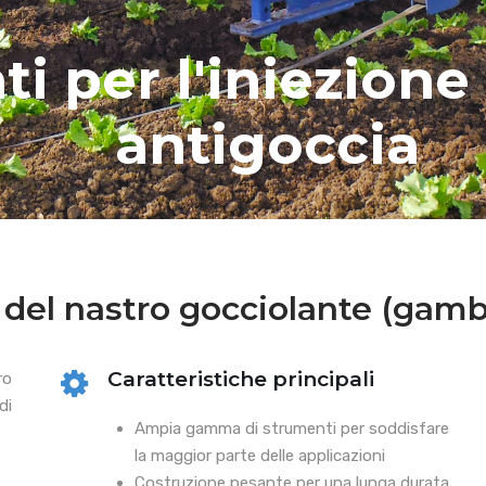
i per l'iniezione
antigoccia
e del nastro gocciolante (gam
Caratteristiche principali
ro
di
Ampia gamma di strumenti per soddisfare
la maggior parte delle applicazioni
Costruzione pesante per una lunga durata