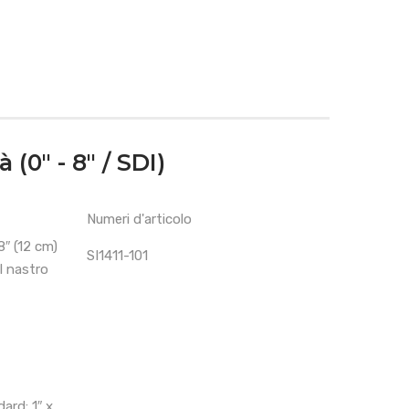
(0″ - 8″ / SDI)
Numeri d'articolo
″ (12 cm)
SI1411-101
 nastro
ard: 1″ x