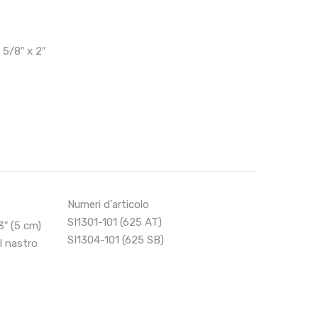
5/8″ x 2″
Numeri d'articolo
SI1301-101 (625 AT)
″ (5 cm)
SI1304-101 (625 SB)
 nastro