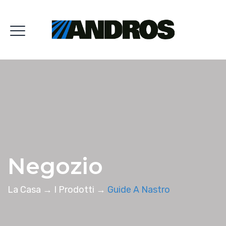
Negozio
La Casa
→
I Prodotti
→
Guide A Nastro