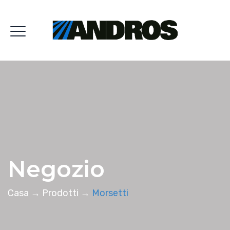
Negozio
Casa
→
Prodotti
→
Morsetti