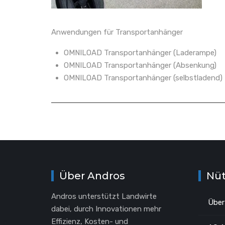
Anwendungen für Transportanhänger
OMNILOAD Transportanhänger (Laderampe)
OMNILOAD Transportanhänger (Absenkung)
OMNILOAD Transportanhänger (selbstladend)
Über Andros
Nüt
Andros unterstützt Landwirte
Über
dabei, durch Innovationen mehr
Effizienz, Kosten- und