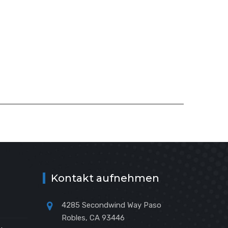
Kontakt aufnehmen
4285 Secondwind Way Paso
Robles, CA 93446